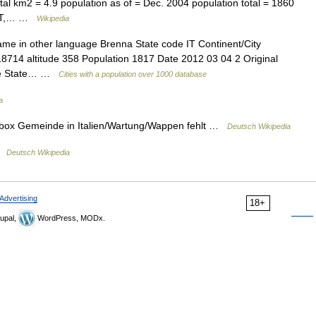
al km2 = 4.9 population as of = Dec. 2004 population total = 1860
 CET,… …
Wikipedia
ame in other language Brenna State code IT Continent/City
8714 altitude 358 Population 1817 Date 2012 03 04 2 Original
age State… …
Cities with a population over 1000 database
a
box Gemeinde in Italien/Wartung/Wappen fehlt …
Deutsch Wikipedia
 …
Deutsch Wikipedia
Advertising
18+
upal,
WordPress, MODx.