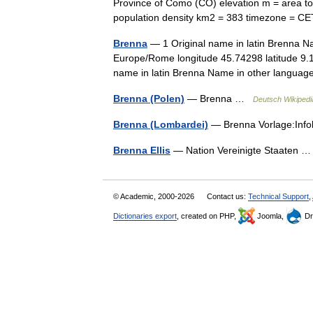
Province of Como (CO) elevation m = area tot
population density km2 = 383 timezone =
Brenna
— 1 Original name in latin Brenna N
Europe/Rome longitude 45.74298 latitude 9.1
name in latin Brenna Name in other langu
Brenna (Polen)
— Brenna …
Deutsch Wikipedi
Brenna (Lombardei)
— Brenna Vorlage:Info
Brenna Ellis
— Nation Vereinigte Staaten
© Academic, 2000-2026
Contact us:
Technical Support
,
Dictionaries export
, created on PHP,
Joomla,
Dr