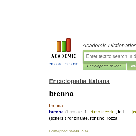
Academic Dictionarie
en-academic.com
Enciclopedia Italiana
Int
Enciclopedia Italiana
brenna
brenna
brenna
/'
brɛn:a
/
s
.
f
.
[
etimo
incerto
]
,
lett
. —
[
c
(
scherz
.
)
ronzinante
,
ronzino
,
rozza
.
Enciclopedia
Italiana
.
2013
.