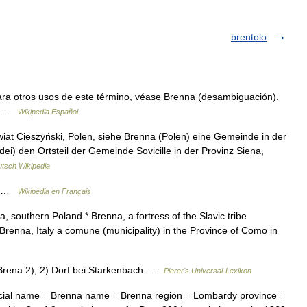
brentolo
ra otros usos de este término, véase Brenna (desambiguación).
do …
Wikipedia Español
t Cieszyński, Polen, siehe Brenna (Polen) eine Gemeinde in der
ei) den Ortsteil der Gemeinde Sovicille in der Provinz Siena,
tsch Wikipedia
on …
Wikipédia en Français
a, southern Poland * Brenna, a fortress of the Slavic tribe
renna, Italy a comune (municipality) in the Province of Como in
Brena 2); 2) Dorf bei Starkenbach …
Pierer's Universal-Lexikon
icial name = Brenna name = Brenna region = Lombardy province =