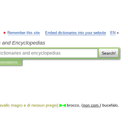
Remember this site
Embed dictionaries into your website
EN
s and Encyclopedias
Search!
erpretations
avallo
magro
e
di
nessun
pregio
]
▶◀
brocco
, (
non
com
.
)
bucefalo
,